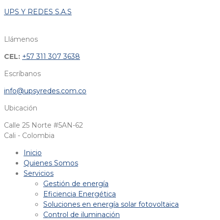
UPS Y REDES S.A.S
Llámenos
CEL:
+57 311 307 3638
Escríbanos
info@upsyredes.com.co
Ubicación
Calle 25 Norte #5AN-62
Cali - Colombia
Inicio
Quienes Somos
Servicios
Gestión de energía
Eficiencia Energética
Soluciones en energía solar fotovoltaica
Control de iluminación