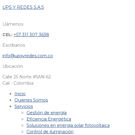
UPS Y REDES S.A.S
Llámenos
CEL:
+57 311 307 3638
Escríbanos
info@upsyredes.com.co
Ubicación
Calle 25 Norte #5AN-62
Cali - Colombia
Inicio
Quienes Somos
Servicios
Gestión de energía
Eficiencia Energética
Soluciones en energía solar fotovoltaica
Control de iluminación